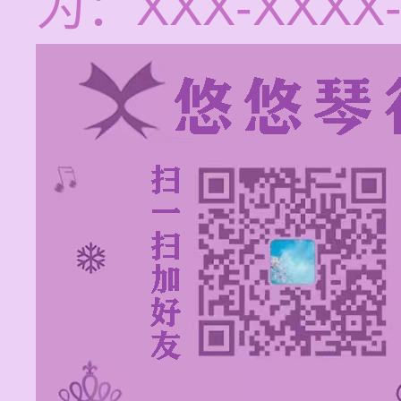
为：XXX-XXXX