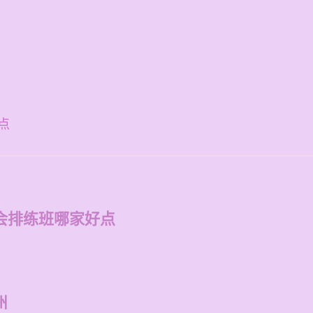
点
会排练班哪家好点
州