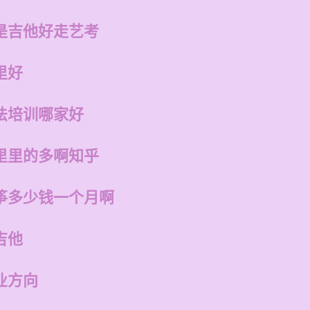
是吉他好走艺考
里好
法培训哪家好
里里的多啊知乎
筝多少钱一个月啊
吉他
业方向